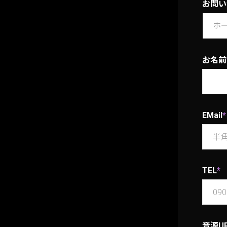
お問い
お名前
EMail
*
TEL
*
音源U