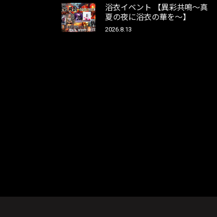
浴衣イベント 【異彩共鳴～真
夏の夜に浴衣の華を～】
2026.8.13