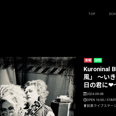
TOP
SCH
来場
配信
Kuroninal
風」 ～い
日の君に❤︎～
2024-09-08
OPEN 16:00 / START
目黒ライブステー