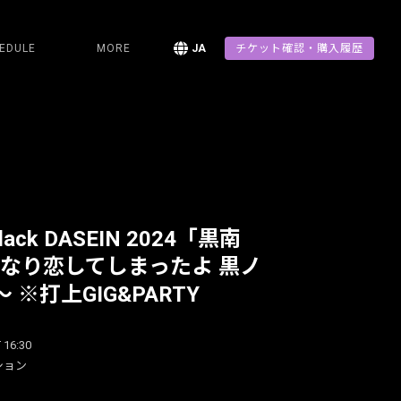
EDULE
MORE
JA
チケット確認・購入履歴
 Black DASEIN 2024「黒南
きなり恋してしまったよ 黒ノ
 ※打上GIG&PARTY
 16:30
ション