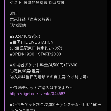
ゲスト: 薩摩琵琶奏者 丸山恭司
演目
琵琶怪談「直実の怨霊」
現代譚他
■2024/10/29(火)
■目黒THE LIVE STATION
(JR目黒駅東口 徒歩約2～3分)
■OPEN/19:30・START/20:00
■来場者チケット料金/4,500円+D¥600
①定員60席(着席)
②入場は当日先着順での自由席(立ち見も可)
〜来場チケットご購入は下記より〜
https://tiget.net/events/344582
■配信チケット料金/2,000円(+システム利用料160円
がかかります)