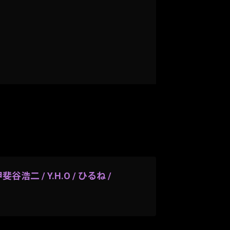
浩二 / Y.H.O / ひるね /