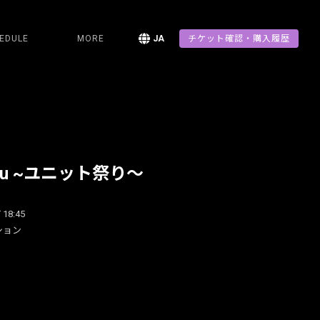
EDULE
MORE
JA
チケット確認・購入履歴
 you ~ユニット祭り〜
 18:45
ション