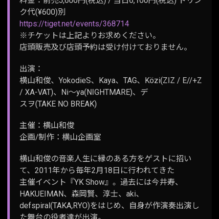
料金：前売5,600円(税込) / 当日6,100円(税込) ドリン
ク代(¥600)別
https://tiget.net/events/368714
※チケットは上記よりお求めください。
店頭販売及び店頭予約は受け付けておりません。
出演：
横山和俊、YokodieS、Kaya、TAG、Közi(ZIZ / E//+Z
/ XA-VAT)、Ni～ya(NIGHTMARE)、デ
スヲ(TAKE NO BREAK)
主催：横山和俊
企画/制作：横山企画室
横山和俊の音楽人生に縁のある方をゲストに招い
て、2011年から毎年2月18日に行われてきた
主催イベント『YK Show』。過去には今井寿、
HAKUEIMAN、森岡賢、淳士、aki、
defspiral(TAKA,RYO)をはじめ、自身が作演奏出演し
た舞台の役者達が出演。