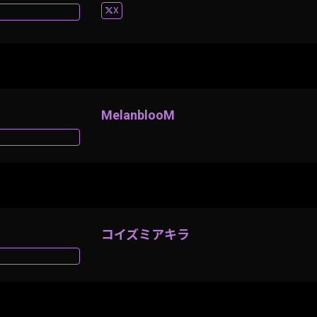
X
MelanblooM
コイズミアキラ