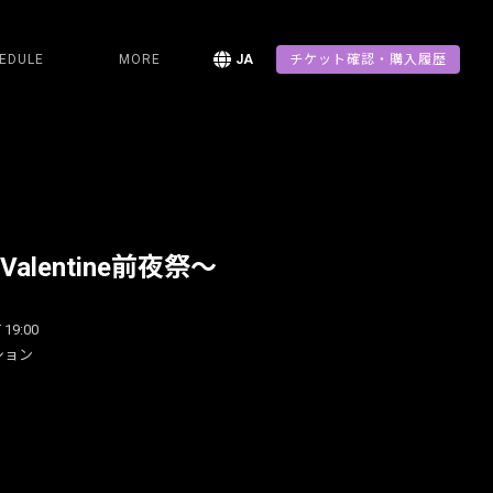
EDULE
MORE
JA
チケット確認・購入履歴
alentine前夜祭～
 19:00
ション