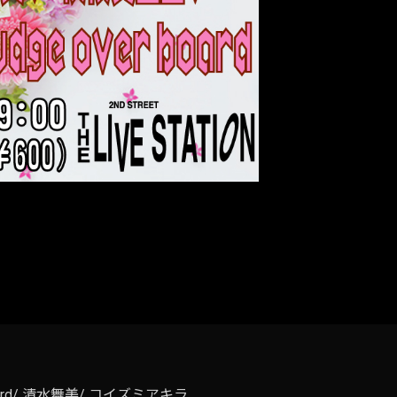
 board/ 清水舞美/ コイズミアキラ