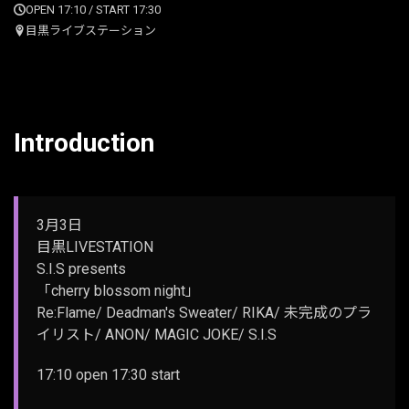
OPEN 17:10 / START 17:30
目黒ライブステーション
Introduction
3月3日
目黒LIVESTATION
S.I.S presents
「cherry blossom night」
Re:Flame/ Deadman's Sweater/ RIKA/ 未完成のプラ
イリスト/ ANON/ MAGIC JOKE/ S.I.S
17:10 open 17:30 start