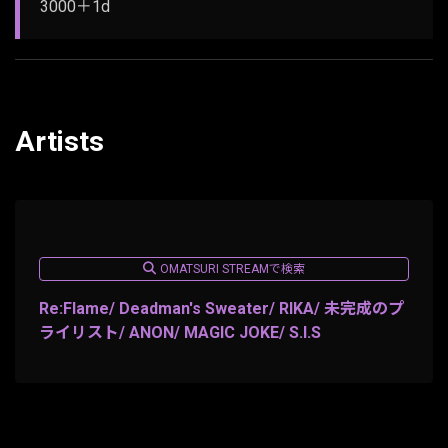
3000＋1d
Artists
OMATSURI STREAMで検索
Re:Flame/ Deadman's Sweater/ RIKA/ 未完成のプ
ライリスト/ ANON/ MAGIC JOKE/ S.I.S