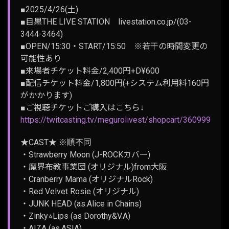
■2025/4/26(土)
■目黒THE LIVE STATION livestation.co.jp/(03-
3444-3464)
■OPEN/15:30・START/15:50 ※若干の時間変更の
可能性あり
■来場者チケット料金/2,400円+D¥600
■配信チケット料金/1,800円(+システム利用料160円
がかかります)
■ご視聴チケットご購入はこちら↓
https://twitcasting.tv/megurolivest/shopcart/360999
★CAST★ ※順不同
・Strawberry Moon (J-ROCKカバー)
・魔界布教事業団 (オリジナル)from大阪
・Cranberry Mama (オリジナルRock)
・Red Velvet Rosie (オリジナル)
・JUNK HEAD (as.Alice in Chains)
・Zinky⭐︎Lips (as Dorothy&V.A)
・AIZA (as.ASIA)