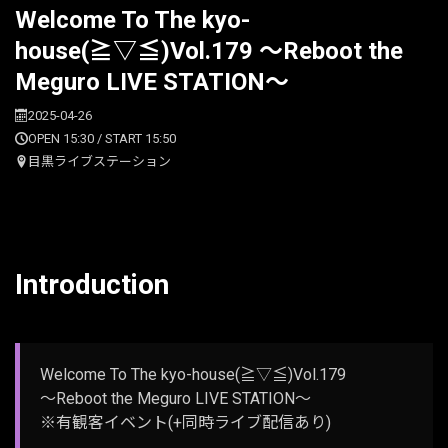
Welcome To The kyo-
house(≧▽≦)Vol.179 〜Reboot the
Meguro LIVE STATION〜
2025-04-26
OPEN 15:30 / START 15:50
目黒ライブステーション
Introduction
Welcome To The kyo-house(≧▽≦)Vol.179
〜Reboot the Meguro LIVE STATION〜
※有観客イベント(+同時ライブ配信あり)