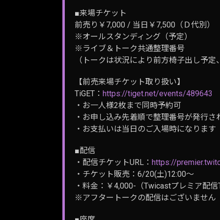
■来場チケット
前売り￥7,000 / 当日￥7,500（Ｄ代別）
※オールスタンディング（予定）
※ライブ＆トーク共通整理番号
（トークは状況により前方椅子出し予定
【前売来場チケット取り扱い】
TiGET：
https://tiget.net/events/489643
・お一人様2枚まで同時予約可
・お申し込み先着順で整理番号が発行さ
・お支払いは当日のご入場時になります
■配信
・配信チケットURL：
https://premier.twi
・チケット販売：6/20(土)12:00〜
・料金：￥4,000-（Twicastプレミア
※アフタートークの配信はございません
■座席