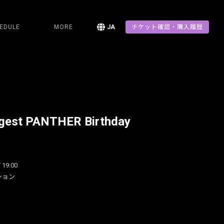
EDULE
MORE
JA
チケット確認・購入履歴
gest PANTHER Birthday
 19:00
ション