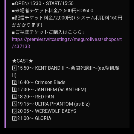
■OPEN/15:30・START/15:50
■来場者チケット料金/2,500円+D¥600
■配信チケット料金/2,000円(+システム利用料160円
がかかります)
■ご視聴チケットご購入はこちら↓
https://premier.twitcasting.tv/megurolivest/shopcart
/437133
★CAST★
1️⃣15:50～ KENT BAND II 〜悪闘死魔II〜(as.聖飢魔
II)
2️⃣16:40～ Crimson Blade
3️⃣17:30～ JANTHEM (as.ANTHEM)
4️⃣18:20～ RED FAN
5️⃣19:15～ ULTRA PHANTOM (as.B'z)
6️⃣20:05～ WEREWOLF BABYS
7️⃣21:00～ GLORIA